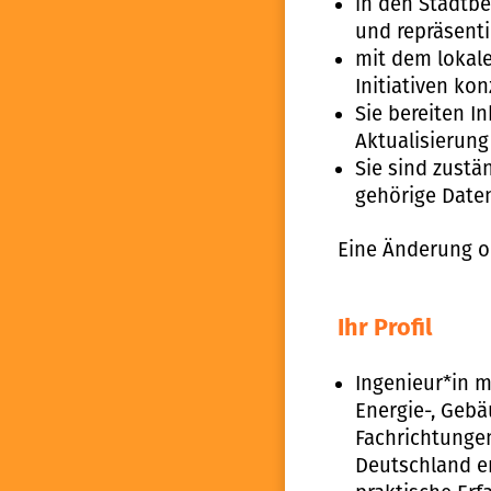
in den Stadtbe
und repräsenti
mit dem lokal
Initiativen ko
Sie bereiten I
Aktualisierun
Sie sind zustä
gehörige Dat
Eine Änderung o
Ihr Profil
Ingenieur*in 
Energie-, Gebä
Fachrichtungen
Deutschland er