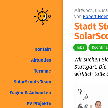
Mittwoch, 06. Mär
von
Robert Hoe
Stadt St
SolarSc
Jobs
Koordina
Kontakt
Wir suchen Si
Aktuelles
Stuttgart. Die
Termine
wirklich tolle
SolarScouts Team
Fragen & Antworten
PV Projekte