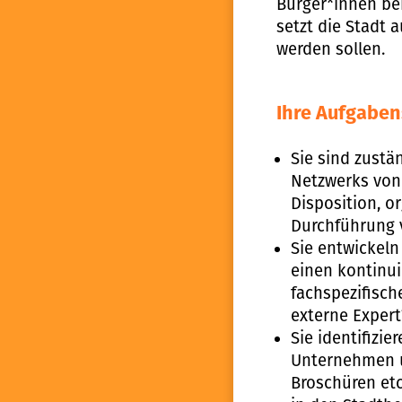
Bürger*innen be
setzt die Stadt a
werden sollen.
Ihre Aufgabe
Sie sind zustä
Netzwerks von c
Disposition, o
Durchführung 
Sie entwickeln
einen kontinui
fachspezifisch
externe Exper
Sie identifiz
Unternehmen un
Broschüren etc