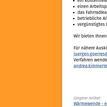
ein kostenfrei
einen Arbeitsp
das Fahrradle
betriebliche A
vergünstigtes
Wir bieten Ihnen
Für nähere Auskü
juergen.goerres
Verfahren wenden
andrea.kimmerle
Jüngerer Artikel:
Wärmewende - ein