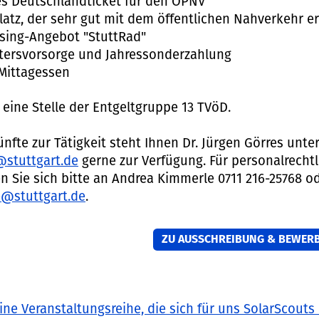
es Deutschlandticket für den ÖPNV
latz, der sehr gut mit dem öffentlichen Nahverkehr er
asing-Angebot "StuttRad"
ltersvorsorge und Jahressonderzahlung
 Mittagessen
 eine Stelle der Entgeltgruppe 13 TVöD.
nfte zur Tätigkeit steht Ihnen Dr. Jürgen Görres unte
@stuttgart.de
gerne zur Verfügung. Für personalrecht
 Sie sich bitte an Andrea Kimmerle 0711 216-25768 o
@stuttgart.de
.
ZU AUSSCHREIBUNG & BEWER
e Veranstaltungsreihe, die sich für uns SolarScouts 