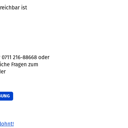
reichbar ist
r 0711 216-88668 oder
liche Fragen zum
der
BUNG
lohnt!