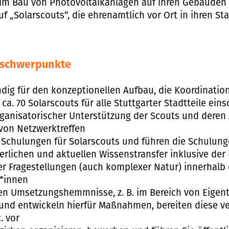
im Bau von Photovoltaikanlagen auf ihren Gebäuden 
uf „Solarscouts“, die ehrenamtlich vor Ort in ihren St
nschwerpunkte
ndig für den konzeptionellen Aufbau, die Koordinatio
a. 70 Solarscouts für alle Stuttgarter Stadtteile eins
rganisatorischer Unterstützung der Scouts und deren 
von Netzwerktreffen
 Schulungen für Solarscouts und führen die Schulunge
erlichen und aktuellen Wissenstransfer inklusive der
er Fragestellungen (auch komplexer Natur) innerhalb
t*innen
ieren Umsetzungshemmnisse, z. B. im Bereich von Eig
d entwickeln hierfür Maßnahmen, bereiten diese ver
. vor