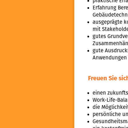
praktische Erf
Erfahrung Bere
Gebäudetechni
ausgeprägte k
mit Stakehold
gutes Grundver
Zusammenhän
gute Ausdrucks
Anwendungen
Freuen Sie sic
einen zukunfts
Work-Life-Bala
die Möglichkei
persönliche u
Gesundheitsm